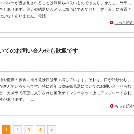
イバシーが覗き見されることは気持ちの良いものではありませんし、外部に
合もあります。最近盗聴器やカメラは精巧にできており、すぐ近くに設置さ
少なくありません。電話...
もっと読む
いてのお問い合わせも歓迎です
聴や盗撮の被害に遭う危険性は年々増しています。それは手口が巧妙化し、
が進んでいるからです。特に近年は盗撮発見器についてのお問い合わせも歓
と、カメラで不正に入手された画像がインターネット上にアップロードされ
があります。 ...
もっと読む
1
2
3
4
>