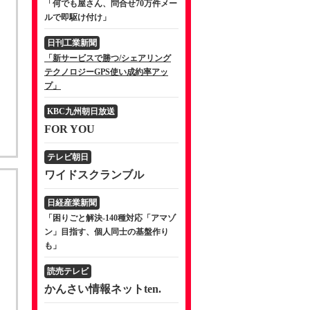
「何でも屋さん、問合せ70万件メー
ルで即駆け付け」
日刊工業新聞
「新サービスで勝つ/シェアリング
テクノロジーGPS使い成約率アッ
プ」
KBC九州朝日放送
FOR YOU
テレビ朝日
ワイドスクランブル
日経産業新聞
「困りごと解決-140種対応「アマゾ
ン」目指す、個人同士の基盤作り
も」
読売テレビ
かんさい情報ネットten.