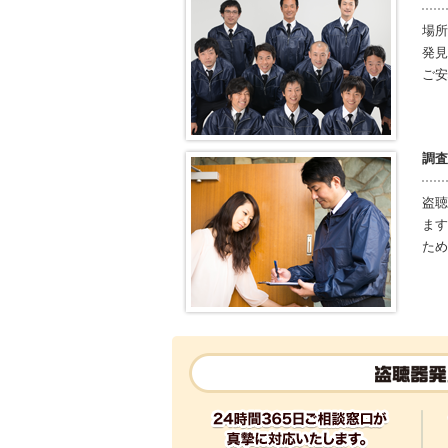
場所
発見
ご安
調査
盗聴
ます
ため