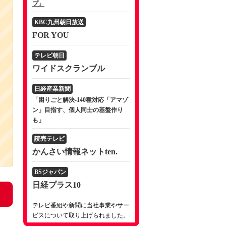
プ」
KBC九州朝日放送
FOR YOU
テレビ朝日
ワイドスクランブル
日経産業新聞
「困りごと解決-140種対応「アマゾ
ン」目指す、個人同士の基盤作り
も」
読売テレビ
かんさい情報ネットten.
BSジャパン
日経プラス10
テレビ番組や新聞に当社事業やサー
ビスについて取り上げられました。