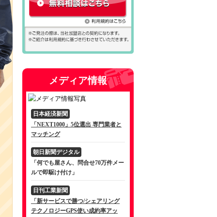
メディア情報
日本経済新聞
「NEXT1000」5位選出 専門業者と
マッチング
朝日新聞デジタル
「何でも屋さん、問合せ70万件メー
ルで即駆け付け」
日刊工業新聞
「新サービスで勝つ/シェアリング
テクノロジーGPS使い成約率アッ