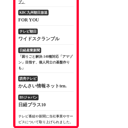
プ」
KBC九州朝日放送
FOR YOU
テレビ朝日
ワイドスクランブル
日経産業新聞
「困りごと解決-140種対応「アマゾ
ン」目指す、個人同士の基盤作り
も」
読売テレビ
かんさい情報ネットten.
BSジャパン
日経プラス10
テレビ番組や新聞に当社事業やサー
ビスについて取り上げられました。